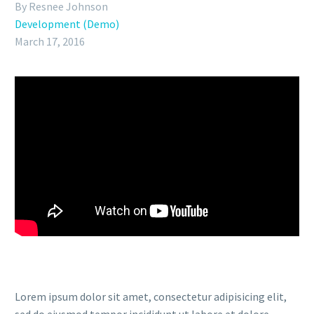
By Resnee Johnson
Development (Demo)
March 17, 2016
Lorem ipsum dolor sit amet, consectetur adipisicing elit,
sed do eiusmod tempor incididunt ut labore et dolore