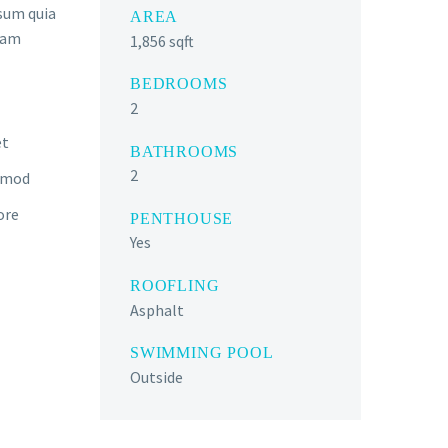
sum quia
AREA
gnam
1,856 sqft
BEDROOMS
2
et
BATHROOMS
2
usmod
ore
PENTHOUSE
Yes
ROOFLING
Asphalt
SWIMMING POOL
Outside