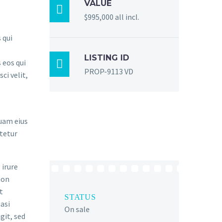
VALUE

$995,000 all incl.
 qui
LISTING ID
 eos qui

PROP-9113 VD
ci velit,
quam eius
tetur
 irure
non
t
STATUS
asi
On sale
git, sed