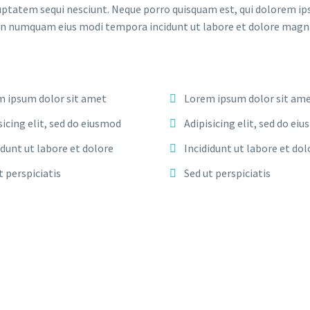
uptatem sequi nesciunt. Neque porro quisquam est, qui dolorem ip
ia non numquam eius modi tempora incidunt ut labore et dolore ma
 ipsum dolor sit amet
Lorem ipsum dolor sit am
sicing elit, sed do eiusmod
Adipisicing elit, sed do ei
idunt ut labore et dolore
Incididunt ut labore et dol
t perspiciatis
Sed ut perspiciatis