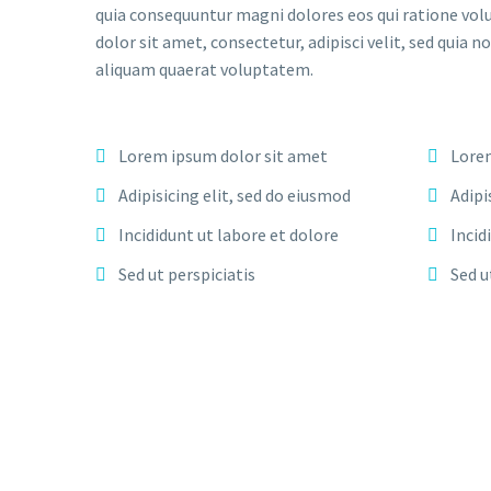
quia consequuntur magni dolores eos qui ratione vol
dolor sit amet, consectetur, adipisci velit, sed qu
aliquam quaerat voluptatem.
Lorem ipsum dolor sit amet
Lorem
Adipisicing elit, sed do eiusmod
Adipi
Incididunt ut labore et dolore
Incid
Sed ut perspiciatis
Sed u