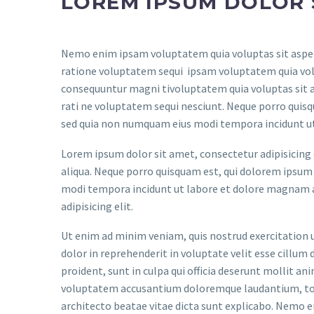
LOREM IPSUM DOLOR 
Nemo enim ipsam voluptatem quia voluptas sit aspern
ratione voluptatem sequi ipsam voluptatem quia volup
consequuntur magni tivoluptatem quia voluptas sit a
rati ne voluptatem sequi nesciunt. Neque porro quisqu
sed quia non numquam eius modi tempora incidunt u
Lorem ipsum dolor sit amet, consectetur adipisicing 
aliqua. Neque porro quisquam est, qui dolorem ipsum q
modi tempora incidunt ut labore et dolore magnam a
adipisicing elit.
Ut enim ad minim veniam, quis nostrud exercitation u
dolor in reprehenderit in voluptate velit esse cillum 
proident, sunt in culpa qui officia deserunt mollit an
voluptatem accusantium doloremque laudantium, tota
architecto beatae vitae dicta sunt explicabo. Nemo e