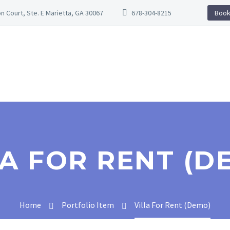
n Court, Ste. E Marietta, GA 30067
678-304-8215
Book
LA FOR RENT (D
Home
Portfolio Item
Villa For Rent (Demo)