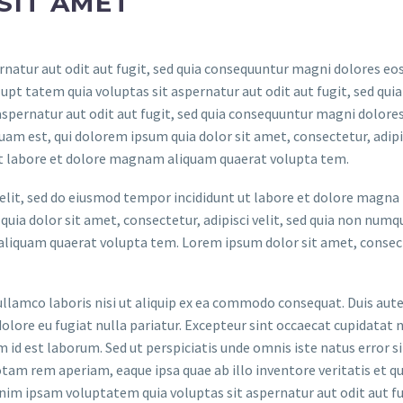
SIT AMET
atur aut odit aut fugit, sed quia consequuntur magni dolores eos
t tatem quia voluptas sit aspernatur aut odit aut fugit, sed quia
spernatur aut odit aut fugit, sed quia consequuntur magni dolores
am est, qui dolorem ipsum quia dolor sit amet, consectetur, adipis
t labore et dolore magnam aliquam quaerat volupta tem.
elit, sed do eiusmod tempor incididunt ut labore et dolore magna
uia dolor sit amet, consectetur, adipisci velit, sed quia non num
liquam quaerat volupta tem. Lorem ipsum dolor sit amet, consec
llamco laboris nisi ut aliquip ex ea commodo consequat. Duis aute
dolore eu fugiat nulla pariatur. Excepteur sint occaecat cupidatat 
im id est laborum. Sed ut perspiciatis unde omnis iste natus error si
m rem aperiam, eaque ipsa quae ab illo inventore veritatis et qu
nim ipsam voluptatem quia voluptas sit aspernatur aut odit aut fu